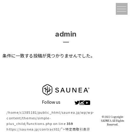
admin
条件に一致する投稿が見つかりませんでした。
Follow us
/home/c1385181/public_html/saunea.jp/wp/wp-
© 2022 Copyright
content/themes/simple-
SAUNEA All Rights
plus_child/functions.php on line
359
Reserved.
https://saunea.jp/contract02/">特定商取引表示