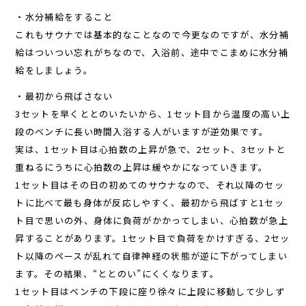
・水分補給をすること
これもサウナでは基本的なことなので今更なのですが、水分補
給はついつい忘れがちなので、入浴前、途中でこまめに水分補
給をしましょう。
・最初から飛ばさない
3セットを早くととのいたいから、1セット目から温度の高い上
段のベンチに長い時間入浴する人がいますが逆効果です。
実は、1セット目は心拍数の上昇が急で、2セット、3セットと
重ねるにうちに心拍数の上昇は緩やかになっていきます。
1セット目はその日の初めてのサウナなので、それ以降のセッ
トに比べて最も身体が反応しやすく、最初から飛ばすと1セッ
ト目で思いの外、身体に負荷がかかってしまい、心拍数が急上
昇することがあります。1セット目で負荷をかけすぎる、2セッ
ト以降のペースが乱れて自律神経の状態が逆に下がってしまい
ます。その結果、“ととのい”にくくなります。
1セット目はベンチの下段に座り徐々に上段に移動して少しず