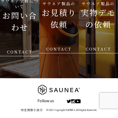
サウネア全般につ
サウネア製品の
サウネア製品の
に提供する場合がございます。
いて
お見積り
実物デモ
お問い合
1. 法令に基づく場合 2. 法律上照会権限を有する者
依頼
の依頼
わせ
から書面による正式な協力要請、照会があり、お
客様本人の同意を得ることにより当該事務の遂行
に支障をおよぼすおそれがあるとき 3. 人の生命、
身体又は財産保護の為に必要がある場合であって
CONTACT
CONTACT
CONTACT
お客様本人の同意を得ることが困難であるとき
お客様が、ご自身の個人情報について照会、修正
などを希望される場合には、当社が定める方法に
よりお客様本人であることが確認できた場合に限
り対応させていただきます。 当社は、当社が保有
する個人情報に関して適用される日本の法令、そ
の他規範を遵守するとともに、本ポリシーの内容
Follow us
を適宜見直し、その改善に努めます。
特定商取引表示
© 2022 Copyright SAUNEA All Rights Reserved.