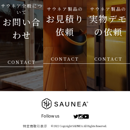
サウネア全般につ
サウネア製品の
サウネア製品の
いて
お見積り
実物デモ
お問い合
依頼
の依頼
わせ
CONTACT
CONTACT
CONTACT
Follow us
特定商取引表示
© 2022 Copyright SAUNEA All Rights Reserved.