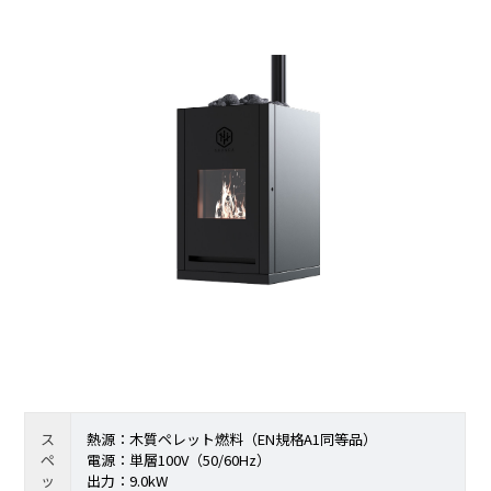
ス
熱源：木質ペレット燃料（EN規格A1同等品）
ペ
電源：単層100V（50/60Hz）
ッ
出力：9.0kW