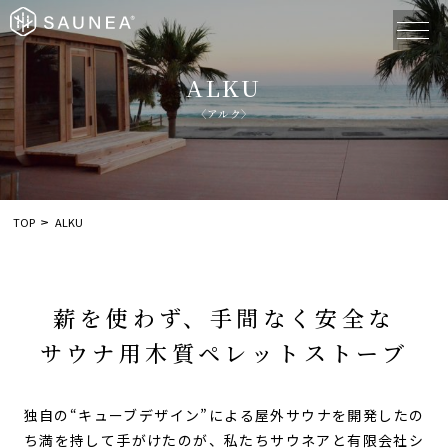
ALKU
〈アルク〉
TOP
ALKU
薪を使わず、手間なく安全な
サウナ用
木質ペレットストーブ
独自の“キューブデザイン”による屋外サウナを開発したの
ち
満を持して手がけたのが、
私たちサウネアと有限会社シ