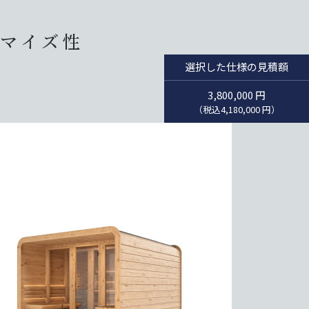
マイズ性
選択した仕様の見積額
3,800,000
円
（税込
4,180,000
円）