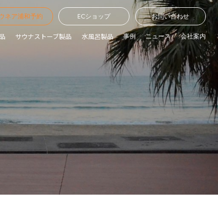
ウネア浦和予約
ECショップ
お問い合わせ
品
サウナストーブ製品
水風呂製品
事例
ニュース
会社案内