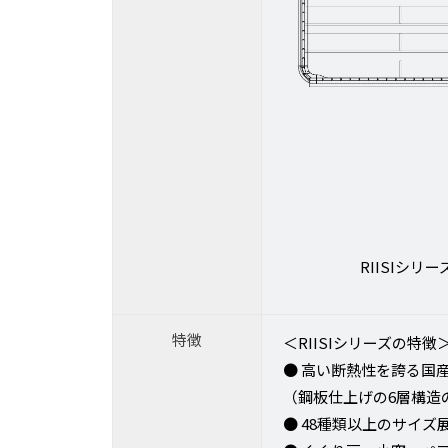
RIISIシ
特徴
＜RIISIシリーズの特徴
● 高い断熱性を誇る国
（鋼板仕上げの6層構造
● 48種類以上のサイ