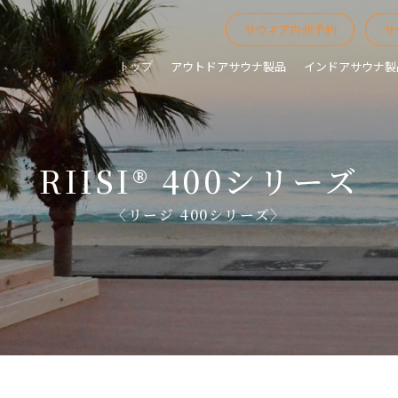
サウネア白州予約
サ
アウトドアサウナ製品
インドアサウナ製
トップ
RIISI® 400シリーズ
〈リージ 400シリーズ〉