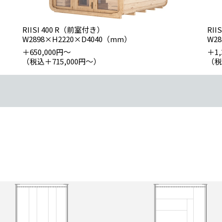
RIISI 400 R（前室付き）
RI
W2898×H2220×D4040（mm）
W2
＋650,000円〜
＋1,
（税込＋715,000円〜）
（税