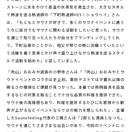
ストーンに水をかけて高温の水蒸気を発生させ、大きなタオル
で熱波を送る熱波師の「下町熱波師HEY！ショウヘイ」さん
は、「もともとサウナが好きで、多くのサウナイベントに通う
うちに自分でもサウナに関わる活動をしたいと思った。サウナ
を通じて知り合った人たちが自分をブランディングしてくれ
て、下町出身のことから、祖父が祭りの時に羽織っていたとい
う法被を着て音楽とかけ声で盛り上げながら熱波を送るスタイ
ルで活動を始めた」と話していました。
「肉山」おおみや店長の小野寺さんは「『肉山』おおみやとサ
ウナイベントのコラボは史上初。事前テストでは夕暮れ以降の
明るさの確保など課題が見つかった。本番では照明器具を追加
するなどの対策を取ることで十分な品質の料理を提供できた。
サウナ後の高揚感もあり、料理を提供するたびにお客様から歓
声が上がるなどイベントならではの魅力を感じられた」、主催
したSaunafeeling代表の三橋さんは「2部とも満員となった。
サウナを通じてさまざまな出会いがあり、今回のイベントにつ