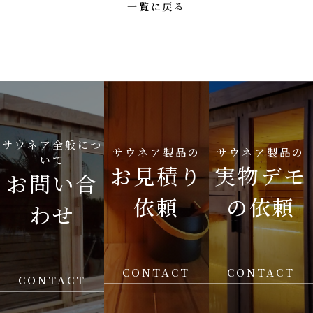
一覧に戻る
サウネア全般につ
サウネア製品の
サウネア製品の
いて
お見積り
実物デモ
お問い合
依頼
の依頼
わせ
CONTACT
CONTACT
CONTACT