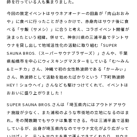
師を行っている人も集まりました。
今回の限定イベントはサウネアオーナーの田島が「肉山おおみ
や」に食べに行ったことがきっかけで、赤身肉はサウナ後に食
べる「サ飯（サメシ）」に合うと考え、コラボイベント開催が
決まったという経緯。併せて、神奈川県の三浦半島でテントサ
ウナを貸し出して地域活性化の活動に取り組む「SUPER
SAUNA BROS.（スーパーサウナブラザーズ）」さんや、千葉
県船橋市を中心にウィスキングマスターをしている「む～みん
&ミーチカ」さん、沖縄で初の女性熱波師である「かーみぃ」
さん、熱波師として活動を始めたばかりという「下町熱波師
HEY！ショウヘイ」さんなども駆けつけてくれて、イベントは
おおいに盛り上がりました！
SUPER SAUNA BROS.さんは「埼玉県内にはアウトドアサウ
ナ施設が少なく、また浦和のような市街地の立地になるのはま
れ。冬の閑散期でもサウナは集客できる。今は三浦半島で活動
しているが、出身が埼玉県内なのでサウナ文化がより広がって
いけば」と、テントサウナを車で運んできてくれたり、サウナ