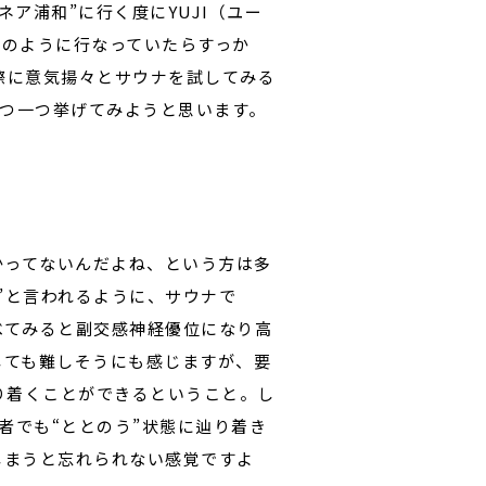
ア浦和”に行く度にYUJI（ユー
回のように行なっていたらすっか
際に意気揚々とサウナを試してみる
を一つ一つ挙げてみようと思います。
かってないんだよね、という方は多
”と言われるように、サウナで
べてみると副交感神経優位になり高
しても難しそうにも感じますが、要
り着くことができるということ。し
心者でも“ととのう”状態に辿り着き
しまうと忘れられない感覚ですよ