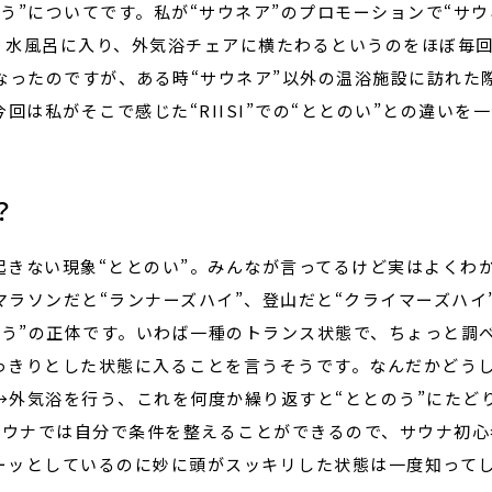
う”についてです。私が“サウネア”のプロモーションで“サウネ
、水風呂に入り、外気浴チェアに横たわるというのをほぼ毎
なったのですが、ある時“サウネア”以外の温浴施設に訪れた
今回は私がそこで感じた“RIISI”での“ととのい”との違い
？
起きない現象“ととのい”。みんなが言ってるけど実はよくわ
ラソンだと“ランナーズハイ”、登山だと“クライマーズハイ
のう”の正体です。いわば一種のトランス状態で、ちょっと調
っきりとした状態に入ることを言うそうです。なんだかどう
→外気浴を行う、これを何度か繰り返すと“ととのう”にたど
ドアサウナでは自分で条件を整えることができるので、サウナ初
ーッとしているのに妙に頭がスッキリした状態は一度知って