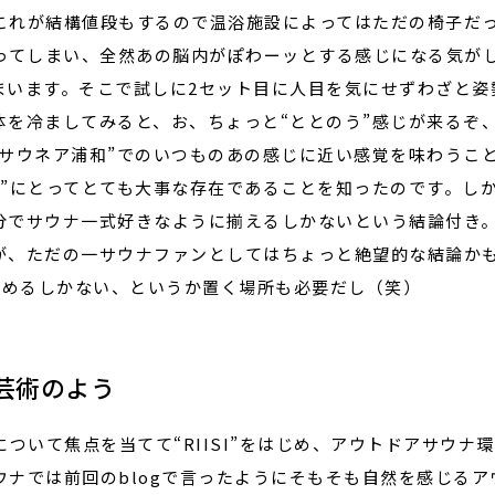
これが結構値段もするので温浴施設によってはただの椅子だ
なってしまい、全然あの脳内がぽわーッとする感じになる気が
まいます。そこで試しに2セット目に人目を気にせずわざと姿
体を冷ましてみると、お、ちょっと“ととのう”感じが来るぞ
”サウネア浦和”でのいつものあの感じに近い感覚を味わうこ
い”にとってとても大事な存在であることを知ったのです。し
分でサウナ一式好きなように揃えるしかないという結論付き
が、ただの一サウナファンとしてはちょっと絶望的な結論か
金を貯めるしかない、というか置く場所も必要だし（笑）
芸術のよう
について焦点を当てて“RIISI”をはじめ、アウトドアサウ
ウナでは前回のblogで言ったようにそもそも自然を感じる