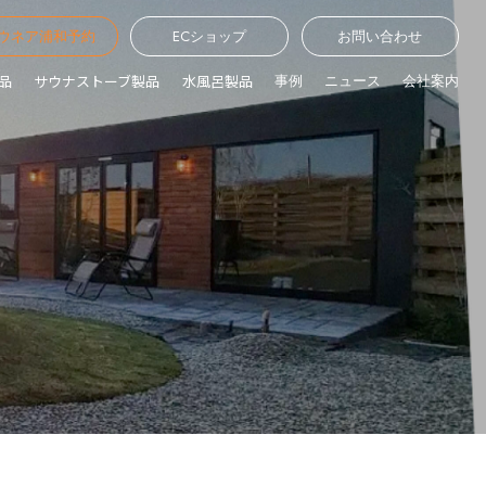
ウネア浦和予約
ECショップ
お問い合わせ
品
サウナストーブ製品
水風呂製品
事例
ニュース
会社案内