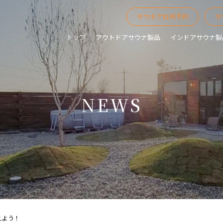
サウネア白州予約
サ
アウトドアサウナ製品
インドアサウナ製
トップ
NEWS
えよう！